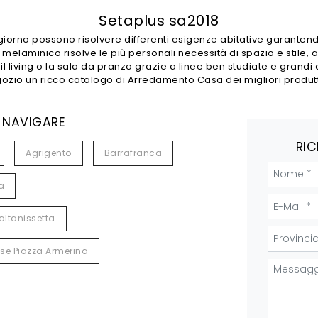
Setaplus sa2018
iorno possono risolvere differenti esigenze abitative garantendo
 melaminico risolve le più personali necessità di spazio e stile, a
il living o la sala da pranzo grazie a linee ben studiate e grandi
ozio un ricco catalogo di Arredamento Casa dei migliori produttor
 NAVIGARE
RIC
Agrigento
Barrafranca
a
ltanissetta
se Piazza Armerina