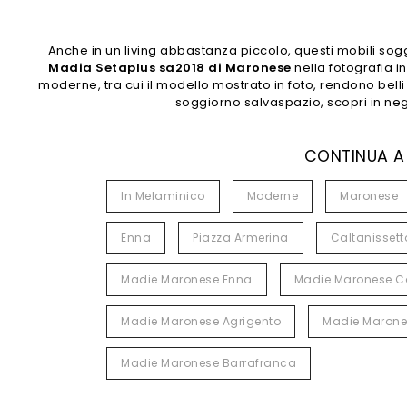
Anche in un living abbastanza piccolo, questi mobili sogg
Madia Setaplus sa2018 di Maronese
nella fotografia in
moderne, tra cui il modello mostrato in foto, rendono belli 
soggiorno salvaspazio, scopri in neg
CONTINUA A
In Melaminico
Moderne
Maronese
Enna
Piazza Armerina
Caltanissett
Madie Maronese Enna
Madie Maronese Ca
Madie Maronese Agrigento
Madie Marone
Madie Maronese Barrafranca