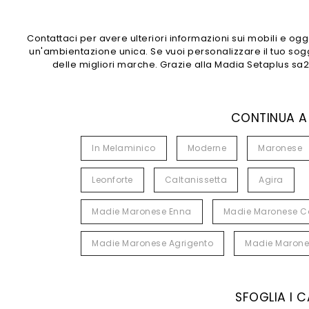
Contattaci per avere ulteriori informazioni sui mobili e ogg
un'ambientazione unica. Se vuoi personalizzare il tuo sog
delle migliori marche. Grazie alla Madia Setaplus sa2
CONTINUA A
In Melaminico
Moderne
Maronese
Leonforte
Caltanissetta
Agira
Madie Maronese Enna
Madie Maronese Ca
Madie Maronese Agrigento
Madie Marones
SFOGLIA I 