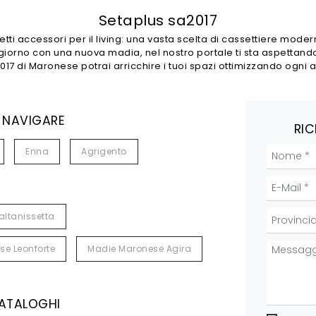
Setaplus sa2017
etti accessori per il living: una vasta scelta di cassettiere mode
giorno con una nuova madia, nel nostro portale ti sta aspettand
017 di Maronese potrai arricchire i tuoi spazi ottimizzando ogni
 NAVIGARE
RIC
Enna
Agrigento
ltanissetta
e Leonforte
Madie Maronese Agira
CATALOGHI