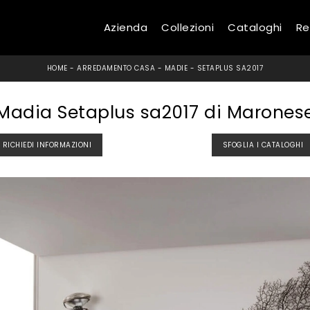
Azienda
Collezioni
Cataloghi
Re
HOME
-
ARREDAMENTO CASA
-
MADIE
-
SETAPLUS SA2017
Madia Setaplus sa2017 di Marones
RICHIEDI INFORMAZIONI
SFOGLIA I CATALOGHI