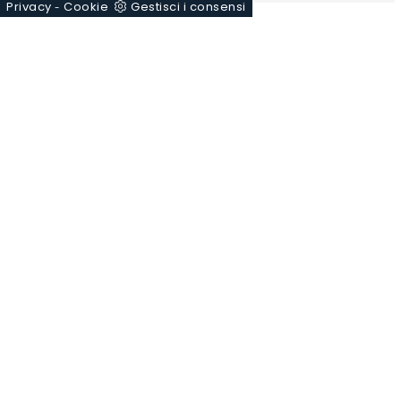
Privacy
Cookie
Gestisci i consensi
-
COMFORT 26
Se vuoi assicurarti un sonno sereno e rigenerante, scopri i
Materassi a molle insacchettate matrimoniali come il
modello Comfort 26 Flou.
Marca
Misura
Tipologia
I più visti a :