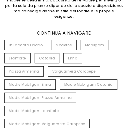
moderne della firma. L'acquisto delle Madie per il living o
per la sala da pranzo dipende dallo spazio a disposizione,
ma coinvolge anche lo stile del locale e le proprie
esigenze.
CONTINUA A NAVIGARE
In Laccato Opaco
Moderne
Mobilgam
Leonforte
Catania
Enna
Piazza Armerina
Valguarnera Caropepe
Madie Mobilgam Enna
Madie Mobilgam Catania
Madie Mobilgam Piazza Armerina
Madie Mobilgam Leonforte
Madie Mobilgam Valguarnera Caropepe