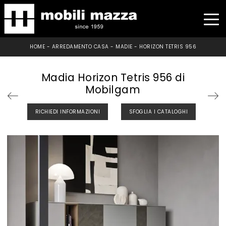
HOME
-
ARREDAMENTO CASA
-
MADIE
-
HORIZON TETRIS 956
Madia Horizon Tetris 956 di
Mobilgam
RICHIEDI INFORMAZIONI
SFOGLIA I CATALOGHI