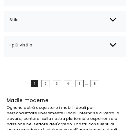
Stile
I più visti a :
1
2
3
4
5
....
8
Madie moderne
Ognuno potrà acquistare i mobili ideali per
personalizzare liberamente i locali interni: se ci verrai a
trovare, conterai sulla nostra pluriennale esperienza e
passione nel settore dell'arredo. I nostri consulenti di
lunga esperienza ti aiuteranno nell'arredamento degli