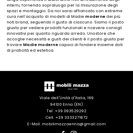
interni, fornendo sopraluogo per la misurazione degli
spazi e montaggio. Da noi sarai affiancato con estrema
cura nell’acquisto di modelli di Madie
moderne
dei più
noti brand, seguendo il gusto di ciascuno. Siamo il posto
giusto per vedere prodotti funzionali e ricevere consigli
innovativi per quanto riguarda arredo. Unostore che
accoglie necessità e gusti dei clienti è il posto giusto per
trovare
Madie moderne
capaci di fondere insieme doti
di praticità ed estetica.
Viale dell'Unità d'Italia, 169
94100 Enna (EN)
Tel. +39 093529292
Cell. +39 3333271872
E-Mail. mobilimazzaenna@gmail.com