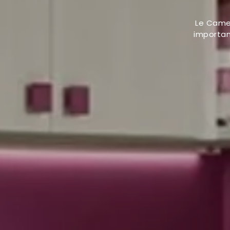
Le Camer
important