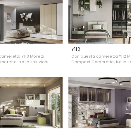
Y112
ameretta Y113 Moretti
Con questa cameretta Y112 Mo
rette, tra le soluzioni
Compact Camerette, tra le so
 potrai arredare stanze
componibili, potrai progetta
agazzi.
moderne per ragazzi.