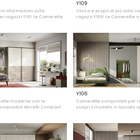
Y109
eni informazioni sulla
Clicca e scopri di più sulla 
r ragazzi Y110! Le Camerette
ragazzi Y109! Le Camerette a
 Moretti Compact Camerette
Moretti Compact Camerette t
.
Y106
zette moderne con le
Camerette componibili per r
omponibili Moretti Compact
scopri il modello in laccato 
l modello Y107 in melaminico
Moretti Compact Camerette 
i.
stanzette moderne.