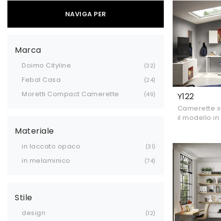
NAVIGA PER
Marca
Doimo Cityline
32
Febal Casa
24
Moretti Compact Camerette
49
Y122
Camerette su
il modello i
Compact Cam
Materiale
moderne.
in laccato opaco
31
in melaminico
74
Stile
design
12