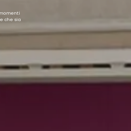
i momenti
re che sia