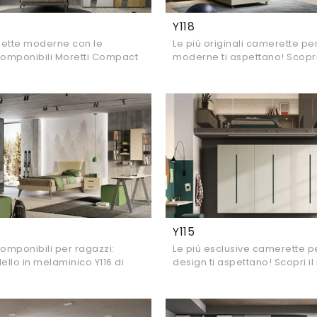
Y118
zette moderne con le
Le più originali camerette pe
omponibili Moretti Compact
moderne ti aspettano! Scopri
l modello Y119 in melaminico
Y118 di Moretti Compact Came
i.
Y115
mponibili per ragazzi:
Le più esclusive camerette p
ello in melaminico Y116 di
design ti aspettano! Scopri il
pact Camerette per
di Moretti Compact Camerett
oderne.