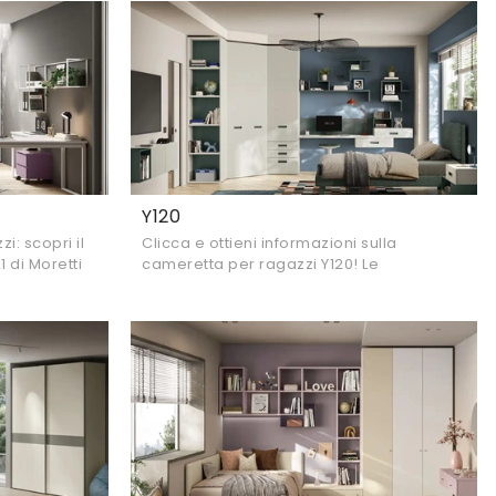
Y120
: scopri il
Clicca e ottieni informazioni sulla
 di Moretti
cameretta per ragazzi Y120! Le
zette
Camerette componibili Moretti Compact
Camerette ti aspettano.