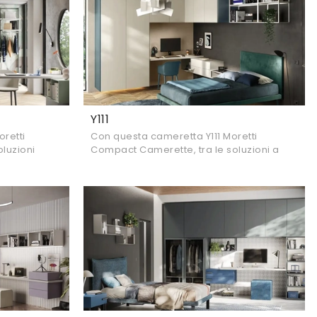
Y111
retti
Con questa cameretta Y111 Moretti
luzioni
Compact Camerette, tra le soluzioni a
re stanze
ponte, potrai ammobiliare stanze
moderne per ragazzi.