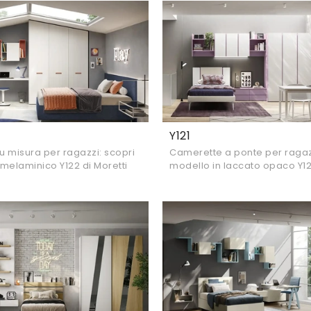
Y121
 misura per ragazzi: scopri
Camerette a ponte per ragazzi
n melaminico Y122 di Moretti
modello in laccato opaco Y121
erette per stanzette
Compact Camerette per stan
moderne.