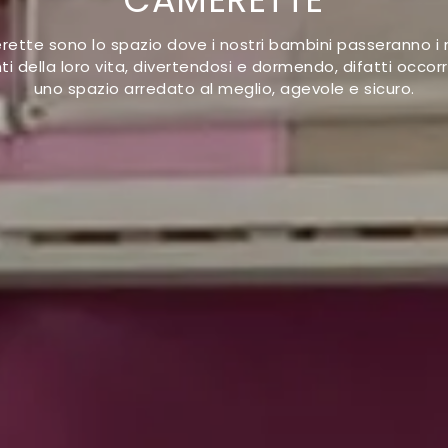
ette sono lo spazio dove i nostri bambini passeranno 
i della loro vita, divertendosi e dormendo, difatti occor
uno spazio arredato al meglio, agevole e sicuro.