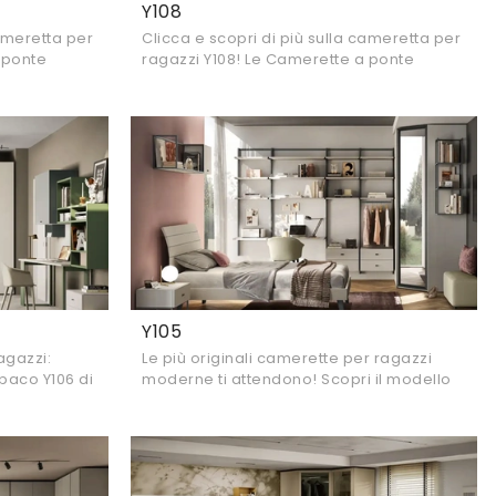
Y108
cameretta per
Clicca e scopri di più sulla cameretta per
 ponte
ragazzi Y108! Le Camerette a ponte
i attendono.
Moretti Compact Camerette ti aspettano.
Y105
agazzi:
Le più originali camerette per ragazzi
opaco Y106 di
moderne ti attendono! Scopri il modello
per
Y105 di Moretti Compact Camerette.