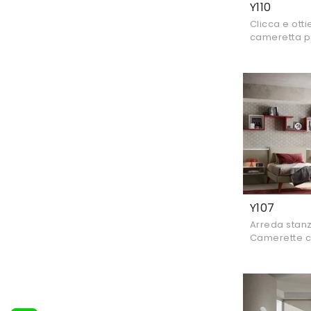
Y110
Clicca e otti
cameretta pe
componibili
ti attendono
Y107
Arreda stan
Camerette c
Camerette! I
è per ragazz