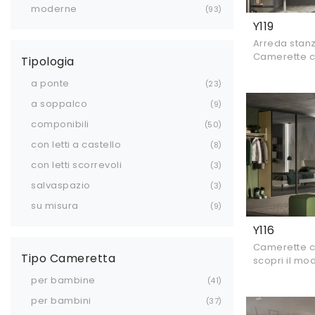
moderne
93
Y119
Arreda stan
Camerette c
Tipologia
Camerette! I
a ponte
è per ragazz
23
a soppalco
9
componibili
50
con letti a castello
8
con letti scorrevoli
3
salvaspazio
3
su misura
9
Y116
Camerette co
Tipo Cameretta
scopri il mod
Moretti Com
per bambine
41
stanzette m
per bambini
37