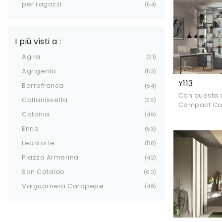
per ragazzi
54
I più visti a :
Agira
51
Agrigento
53
Y113
Barrafranca
54
Con questa c
Caltanissetta
56
Compact Came
Catania
componibili,
49
design per r
Enna
53
Leonforte
58
Piazza Armerina
42
San Cataldo
60
Valguarnera Caropepe
49