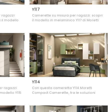
Y117
r ragazzi
Camerette su misura per ragazzi: scopri
 il modello
il modello in melaminico Y117 di Moretti
rette.
Compact Camerette per stanzette
moderne.
Y114
er ragazzi
Con questa cameretta Y114 Moretti
 modello Y115
Compact Camerette, tra le soluzioni
e.
componibili, potrai progettare stanze
moderne per ragazzi.