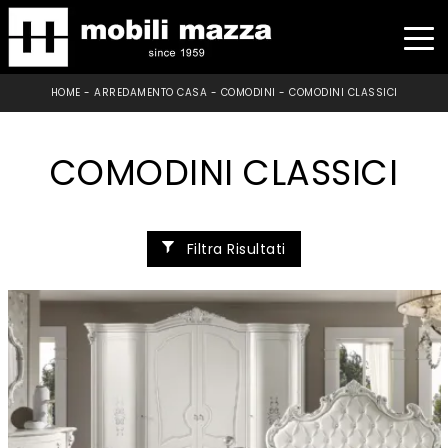
HOME
-
ARREDAMENTO CASA
-
COMODINI
-
COMODINI CLASSICI
COMODINI CLASSICI
Filtra Risultati