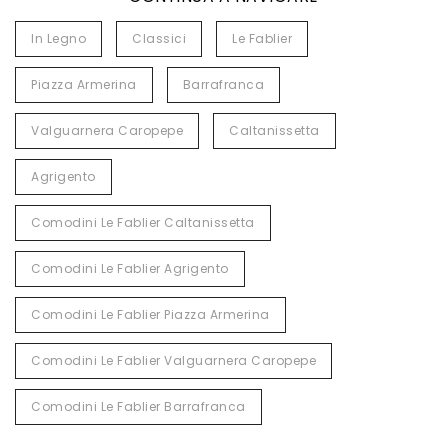
In Legno
Classici
Le Fablier
Piazza Armerina
Barrafranca
Valguarnera Caropepe
Caltanissetta
Agrigento
Comodini Le Fablier Caltanissetta
Comodini Le Fablier Agrigento
Comodini Le Fablier Piazza Armerina
Comodini Le Fablier Valguarnera Caropepe
Comodini Le Fablier Barrafranca