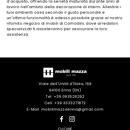
d’acquisto, offrendo la serietà maturata durante anni di
lavoro nell'ambito della decorazione di interni. Allestire i
tuoi ambienti casa secondo il gusto personale e
un'ottima funzionalità è adesso possibile grazie al nostro
rifornito negozio di mobili di Comodini, dove arredatori
specializzati ti assisteranno per assicurare la loro
assistenza.
Viale dell'Unità d'Italia, 169
94100 Enna (EN)
Tel. +39 093529292
Cell. +39 3333271872
E-Mail. mobilimazzaenna@gmail.com
CUCINE