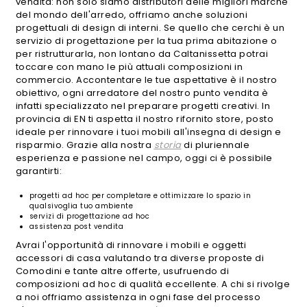
vendita: non solo siamo distributori delle migliori marche
del mondo dell'arredo, offriamo anche soluzioni
progettuali di design di interni. Se quello che cerchi è un
servizio di progettazione per la tua prima abitazione o
per ristrutturarla, non lontano da Caltanissetta potrai
toccare con mano le più attuali composizioni in
commercio. Accontentare le tue aspettative è il nostro
obiettivo, ogni arredatore del nostro punto vendita è
infatti specializzato nel preparare progetti creativi. In
provincia di EN ti aspetta il nostro rifornito store, posto
ideale per rinnovare i tuoi mobili all'insegna di design e
risparmio. Grazie alla nostra
storia
di pluriennale
esperienza e passione nel campo, oggi ci è possibile
garantirti:
progetti ad hoc per completare e ottimizzare lo spazio in
qualsivoglia tuo ambiente
servizi di progettazione ad hoc
assistenza post vendita
Avrai l'opportunità di rinnovare i mobili e oggetti
accessori di casa valutando tra diverse proposte di
Comodini e tante altre offerte, usufruendo di
composizioni ad hoc di qualità eccellente. A chi si rivolge
a noi offriamo assistenza in ogni fase del processo