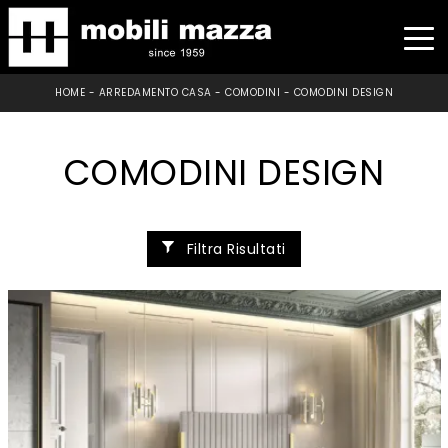
HOME
-
ARREDAMENTO CASA
-
COMODINI
-
COMODINI DESIGN
COMODINI DESIGN
Filtra Risultati