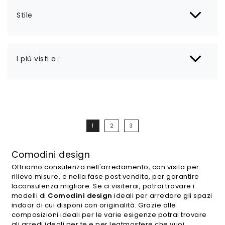
Stile
I più visti a :
1
2
3
Comodini design
Offriamo consulenza nell'arredamento, con visita per
rilievo misure, e nella fase post vendita, per garantire
laconsulenza migliore. Se ci visiterai, potrai trovare i
modelli di
Comodini design
ideali per arredare gli spazi
indoor di cui disponi con originalità. Grazie alle
composizioni ideali per le varie esigenze potrai trovare
gli arredi ideali per te e per leatmosfere che vuoi