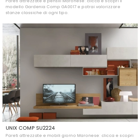
Pareti attrezzate e pensili Maronese: clicca e scopri il
modello Gardenia Comp GA0017 e potrai valorizzare
stanze classiche di ogni tipo.
UNIX COMP SU2224
Pareti attrezzate e mobili giorno Maronese: clicca e scopri