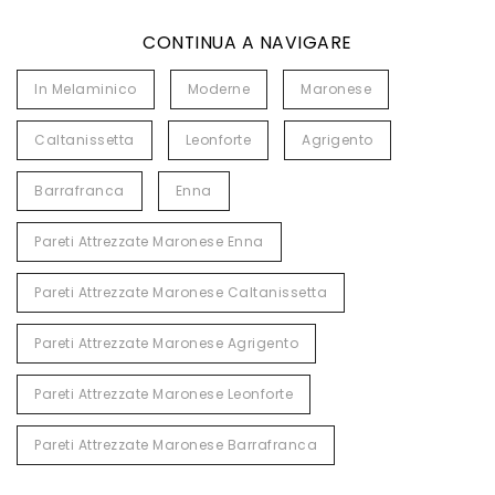
CONTINUA A NAVIGARE
In Melaminico
Moderne
Maronese
Caltanissetta
Leonforte
Agrigento
Barrafranca
Enna
Pareti Attrezzate Maronese Enna
Pareti Attrezzate Maronese Caltanissetta
Pareti Attrezzate Maronese Agrigento
Pareti Attrezzate Maronese Leonforte
Pareti Attrezzate Maronese Barrafranca