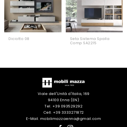
Diciotto 08
Seta Sistema Spalla
Comp SA2215
Viale dell'Unità d'Italia, 169
94100 Enna (EN)
Tel. +39 093529292
Cell. +39 3333271872
E-Mail. mobilimazzaenna@gmail.com