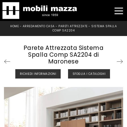
HOME
-
ARREDAMENTO CASA
-
PARETI ATTREZZATE
-
SISTEMA SPALLA
COMP SA2204
Parete Attrezzata Sistema
Spalla Comp SA2204 di
Maronese
RICHIEDI INFORMAZIONI
SFOGLIA I CATALOGHI