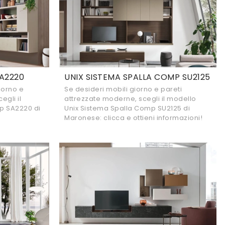
A2220
UNIX SISTEMA SPALLA COMP SU2125
giorno e
Se desideri mobili giorno e pareti
egli il
attrezzate moderne, scegli il modello
p SA2220 di
Unix Sistema Spalla Comp SU2125 di
Maronese: clicca e ottieni informazioni!