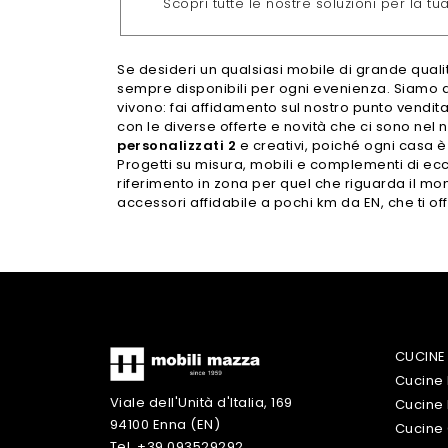
Scopri tutte le nostre soluzioni per la tu
Se desideri un qualsiasi mobile di grande qualità
sempre disponibili per ogni evenienza. Siamo app
vivono: fai affidamento sul nostro punto vendita
con le diverse offerte e novità che ci sono nel n
personalizzati 2
e creativi, poiché ogni casa è 
Progetti su misura, mobili e complementi di ecce
riferimento in zona per quel che riguarda il m
accessori affidabile a pochi km da EN, che ti o
CUCINE
Cucine
Viale dell'Unità d'Italia, 169
Cucine
94100 Enna (EN)
Cucine 
Tel. +39 093529292