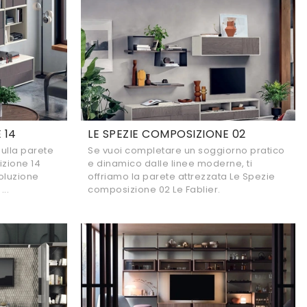
 14
LE SPEZIE COMPOSIZIONE 02
sulla parete
Se vuoi completare un soggiorno pratico
izione 14
e dinamico dalle linee moderne, ti
soluzione
offriamo la parete attrezzata Le Spezie
..
composizione 02 Le Fablier.