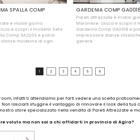
EMA SPALLA COMP
GARDENIA COMP GA001
Pareti attrezzate e mobili gi
zzate e mobili giorno
Maronese: clicca e scopri il 
icca e scopri il modello Seta
Gardenia Comp GA0018 e pot
lla Comp SA2203 e potrai
impreziosire stanze classiche
 stanze moderne di ogni ...
genere.
1
2
3
4
5
6
wroom, infatti ti attendiamo per farti vedere una scelta praticamen
 Non lasciarti sfuggire il vantaggio di rinnovare il look della tua 
nostro store specializzato nella vendita di Pareti Attrezzate e mo
e voluto ma non sai a chi affidarti in provincia di Agira?