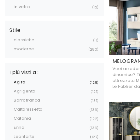
in vetro
12
Stile
classiche
11
moderne
250
MELOGRAN
Vuoi arredar
I più visti a :
dinamico? Ti
attrezzata 
Agira
128
Le Fablier d
Agrigento
121
Barrafranca
131
Caltanissetta
136
Catania
122
Enna
136
Leonforte
127