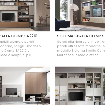
PALLA COMP SA2210
SISTEMA SPALLA COMP S
mobili giorno e pareti
Se sei alla ricerca di mobili 
oderne, scegli il modello
pareti attrezzate moderne, sc
lla Comp SA2210 di
modello Sistema Spalla Com
icca e scopri di più!
Maronese: clicca e ottieni ...