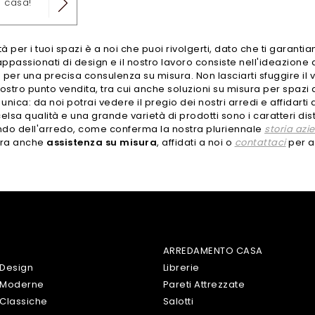
a casa!
 per i tuoi spazi è a noi che puoi rivolgerti, dato che ti garantia
assionati di design e il nostro lavoro consiste nell'ideazione di l
 per una precisa consulenza su misura. Non lasciarti sfuggire il v
ostro punto vendita, tra cui anche soluzioni su misura per spazi d
unica: da noi potrai vedere il pregio dei nostri arredi e affidarti
lsa qualità e una grande varietà di prodotti sono i caratteri dist
ondo dell'arredo, come conferma la nostra pluriennale
storia azi
ffra anche
assistenza su misura
, affidati a noi o
contattaci
per a
ARREDAMENTO CASA
 Design
Librerie
 Moderne
Pareti Attrezzate
Classiche
Salotti