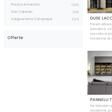
Piazza Armerina
136
San Cataldo
131
DUSE LAC
Valguarnera Caropepe
137
Pareti attre
Adriatica: cl
Laccato e po
Offerte
moderne di 
PANNELLI 
Se desideri p
moderne, pre