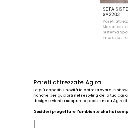
SETA SIST
SA2203
Pareti attre
Maronese: cl
Sistema Spa
impreziosire
Pareti attrezzate Agira
Le più appetibili novità le potrai trovare in sho
nonché per guidarti nel restyling della tua casa.
design e vieni a scoprire a pochi km da Agira il 
Desideri progettare l'ambiente che hai sempr