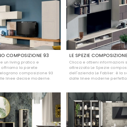
O COMPOSIZIONE 93
LE SPEZIE COMPOSIZIONE
e un living pratico e
Clicca e ottieni informazioni 
 offriamo la parete
attrezzata Le Spezie compos
Melograno composizione 93
dell'azienda Le Fablier: è la 
alle linee decise moderne.
dalle linee moderne perfetta .