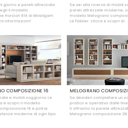
li giorno e pareti attrezzate
Se sei alla ricerca di mobili 
gli il modello
pareti attrezzate moderne, op
e Horizon 914 di Mobilgam:
modello Melograno composiz
eni informazioni!
Le Fablier: clicca e scopri di ..
O COMPOSIZIONE 16
MELOGRANO COMPOSIZI
zzate e mobili soggiorno Le
Se desideri completare un s
ca e scopri il modello
pratico e operativo dalle li
omposizione 16 e potrai
ti offriamo la parete attrezza
stanze moderne di ogni tipo.
Melograno composizione 28 L