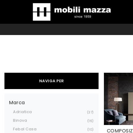
NAVIGA PER
Marca
Adriatica
37
Binova
16
Febal Casa
10
COMPOSIZ