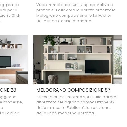
soggiorno e
Vuoi ammobiliare un living operativo e
ta per il
pratico? Ti offriamo la parete attrezzata
ione 01 di
Melograno composizione 15 Le Fablier
.
dalle linee decise moderne.
ONE 28
MELOGRANO COMPOSIZIONE 87
oggiorno
Clicca e ottieni informazioni sulla parete
nee moderne,
attrezzata Melograno composizione 87
ta
della marca Le Fablier: è la soluzione
e Fablier.
dalle linee moderne perfetta ...