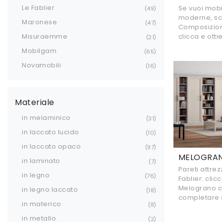
Le Fablier
Se vuoi mobi
49
moderne, sce
Maronese
47
Composizion
clicca e otti
Misuraemme
21
Mobilgam
65
Novamobili
16
Materiale
in melaminico
31
in laccato lucido
10
in laccato opaco
97
MELOGRAN
in laminato
7
Pareti attre
in legno
76
Fablier: clic
Melograno c
in legno laccato
18
completare 
in materico
8
in metallo
2