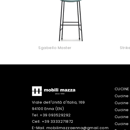
Sgabello Master
Strik
CUCINE
Cucine
Viale dell'Unità d'Italia, 169
Cucine
94100 Enna (EN)
Cucine 
Tel. +39 093529292
Cucine 
Cell. +39 3333271872
Cucine
E-Mail. mobilimazzaenna@gmail.com