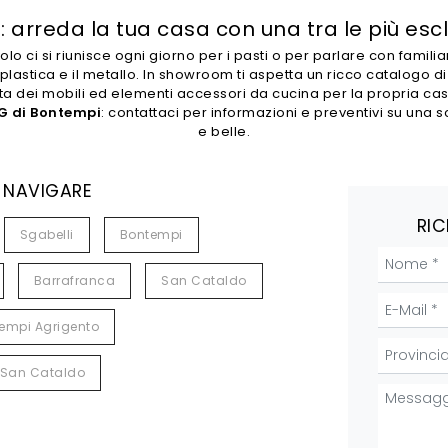
 arreda la tua casa con una tra le più es
o ci si riunisce ogni giorno per i pasti o per parlare con familiari
, la plastica e il metallo. In showroom ti aspetta un ricco catalogo
a dei mobili ed elementi accessori da cucina per la propria casa 
G di Bontempi
: contattaci per informazioni e preventivi su una
e belle.
 NAVIGARE
RIC
Sgabelli
Bontempi
Barrafranca
San Cataldo
empi Agrigento
 San Cataldo