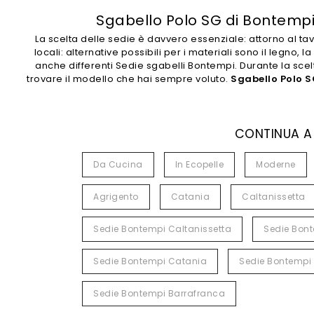
Sgabello Polo SG di Bontempi:
La scelta delle sedie è davvero essenziale: attorno al tavol
locali: alternative possibili per i materiali sono il legno
anche differenti Sedie sgabelli Bontempi. Durante la scelt
trovare il modello che hai sempre voluto.
Sgabello Polo S
CONTINUA A
Da Cucina
In Ecopelle
Moderne
Agrigento
Catania
Caltanissetta
Sedie Bontempi Caltanissetta
Sedie Bont
Sedie Bontempi Catania
Sedie Bontempi
Sedie Bontempi Barrafranca