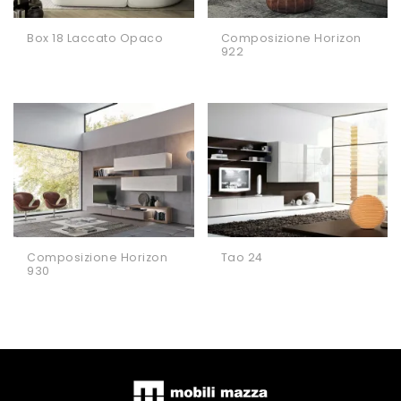
Box 18 Laccato Opaco
Composizione Horizon
922
Composizione Horizon
Tao 24
930