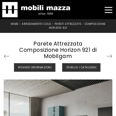
HOME
-
ARREDAMENTO CASA
-
PARETI ATTREZZATE
-
COMPOSIZIONE
HORIZON 921
Parete Attrezzata
Composizione Horizon 921 di
Mobilgam
RICHIEDI INFORMAZIONI
SFOGLIA I CATALOGHI