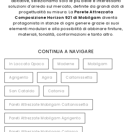
abitative, selezionamo solo le più belle e interessanti
soluzioni d’arredo sul mercato, definite da grandi doti di
progettualità su misura. La
Parete Attrezzata
Composizione Horizon 921 di Mobilgam
diventa
protagonista in stanze di ogni genere grazie ai suoi
elementi modulari e alla possibilità di abbinare finiture,
materiali, tonalità, conformazioni e tanto altro.
CONTINUA A NAVIGARE
In Laccato Opaco
Moderne
Mobilgam
Agrigento
Agira
Caltanissetta
San Cataldo
Catania
Pareti Attrezzate Mobilgam Caltanissetta
Pareti Attrezzate Mobilgam Agrigento
Pareti Attrezzate Mobilgam Catania