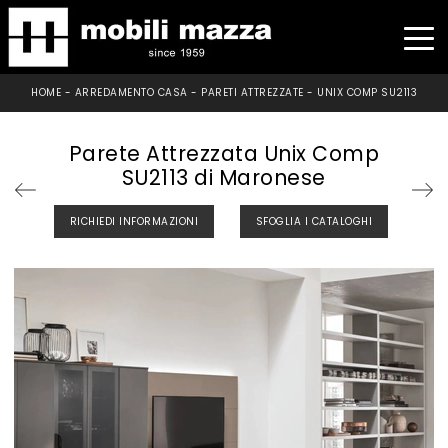
HOME
-
ARREDAMENTO CASA
-
PARETI ATTREZZATE
-
UNIX COMP SU2113
Parete Attrezzata Unix Comp
SU2113 di Maronese
RICHIEDI INFORMAZIONI
SFOGLIA I CATALOGHI