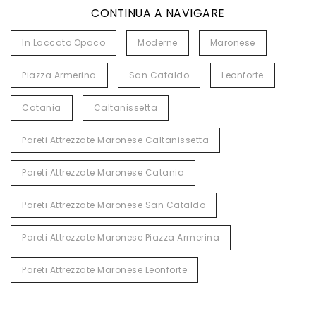
CONTINUA A NAVIGARE
In Laccato Opaco
Moderne
Maronese
Piazza Armerina
San Cataldo
Leonforte
Catania
Caltanissetta
Pareti Attrezzate Maronese Caltanissetta
Pareti Attrezzate Maronese Catania
Pareti Attrezzate Maronese San Cataldo
Pareti Attrezzate Maronese Piazza Armerina
Pareti Attrezzate Maronese Leonforte