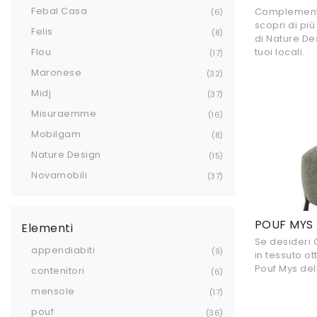
Febal Casa
Complementi 
6
scopri di pi
Felis
8
di Nature De
tuoi locali.
Flou
17
Maronese
32
Midj
37
Misuraemme
16
Mobilgam
8
Nature Design
15
Novamobili
37
POUF MYS
Elementi
Se desideri
appendiabiti
9
in tessuto ot
Pouf Mys del
contenitori
6
mensole
17
pouf
36