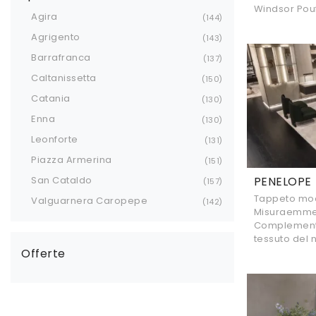
Windsor Pouf
Agira
144
Agrigento
143
Barrafranca
137
Caltanissetta
150
Catania
130
Enna
130
Leonforte
131
Piazza Armerina
151
PENELOPE
San Cataldo
157
Tappeto mod
Valguarnera Caropepe
142
Misuraemme: 
Complementi
tessuto del 
Offerte