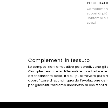
POUF BAD
Complementi
scopri di pi
Bontempi e p
spazi.
Complementi in tessuto
Le composizioni arredative personalizzano gli s
Complementi
nelle differenti texture belle e re
esteticamente belle, tra cui puoi trovare pure
approfittare di spunti riguardo l'evoluzione del
per gliclienti, forniamo unservizio di assistenz