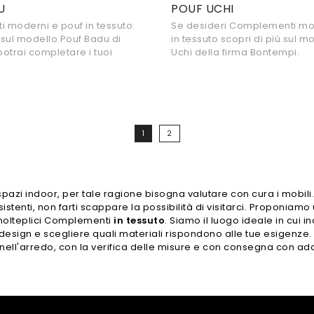
U
POUF UCHI
 moderni e pouf in tessuto:
Se desideri Complementi mo
ù sul modello Pouf Badu di
in tessuto scopri di più sul m
otrai completare i tuoi
Uchi della firma Bontempi.
1
2
pazi indoor, per tale ragione bisogna valutare con cura i mobili.
sistenti, non farti scappare la possibilità di visitarci. Proponiamo un
 molteplici Complementi
in tessuto
. Siamo il luogo ideale in cui in
 design e scegliere quali materiali rispondono alle tue esigenze.
a nell'arredo, con la verifica delle misure e con consegna con ad