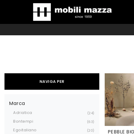
NAVIGA PER
Marca
Adriatica
24
Bontempi
63
Egoitaliano
20
PEBBLE BI