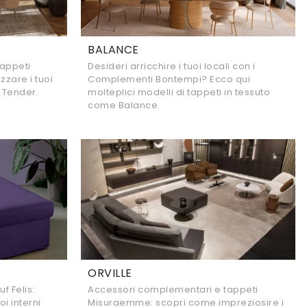
BALANCE
appeti
Desideri arricchire i tuoi locali con i
zare i tuoi
Complementi Bontempi? Ecco qui
 Tender.
molteplici modelli di tappeti in tessuto
come Balance.
ORVILLE
 Felis:
Accessori complementari e tappeti
i interni
Misuraemme: scopri come impreziosire i