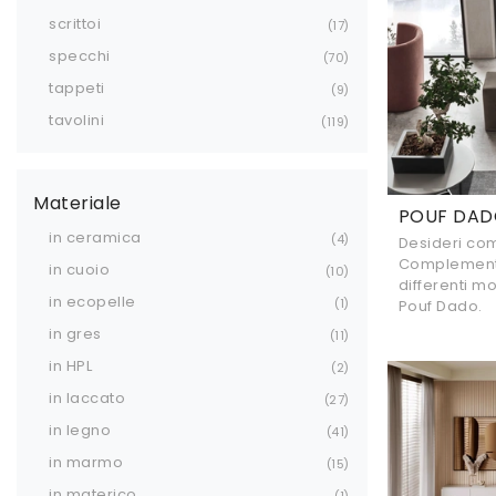
scrittoi
17
specchi
70
tappeti
9
tavolini
119
Materiale
POUF DA
in ceramica
4
Desideri comp
Complement
in cuoio
10
differenti m
in ecopelle
1
Pouf Dado.
in gres
11
in HPL
2
in laccato
27
in legno
41
in marmo
15
in materico
1