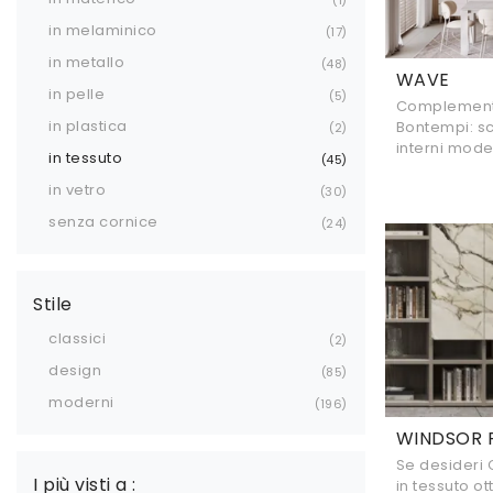
in melaminico
17
in metallo
48
WAVE
in pelle
5
Complementi
in plastica
Bontempi: sc
2
interni mode
in tessuto
45
in vetro
30
senza cornice
24
Stile
classici
2
design
85
moderni
196
WINDSOR 
Se desideri
I più visti a :
in tessuto ot