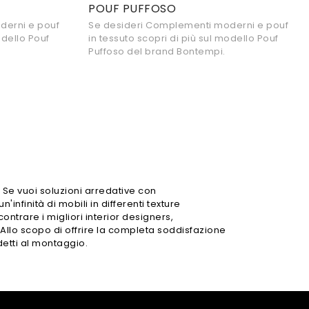
POUF PUFFOSO
derni e pouf
Se desideri Complementi moderni e pouf
odello Pouf
in tessuto scopri di più sul modello Pouf
Puffoso del brand Bontempi.
 Se vuoi soluzioni arredative con
'infinità di mobili in differenti texture
contrare i migliori interior designers,
 Allo scopo di offrire la completa soddisfazione
detti al montaggio.