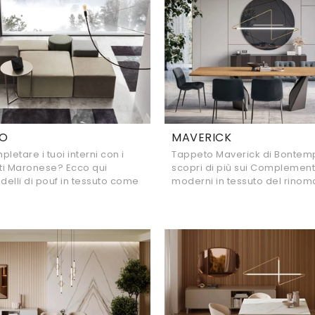
DO
MAVERICK
letare i tuoi interni con i
Tappeto Maverick di Bontempi
i Maronese? Ecco qui
scopri di più sui Complement
odelli di pouf in tessuto come
moderni in tessuto del rinom