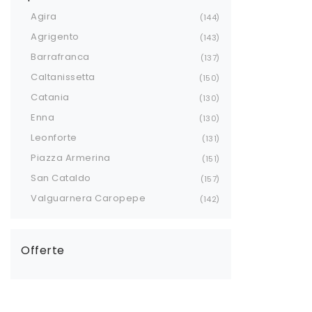
Agira
144
Agrigento
143
Barrafranca
137
Caltanissetta
150
Catania
130
Enna
130
Leonforte
131
Piazza Armerina
151
San Cataldo
157
Valguarnera Caropepe
142
Offerte