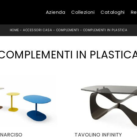
Azienda
Collezioni
Cataloghi
Re
HOME
-
ACCESSORI CASA
-
COMPLEMENTI
-
COMPLEMENTI IN PLASTICA
COMPLEMENTI IN PLASTIC
 NARCISO
TAVOLINO INFINITY