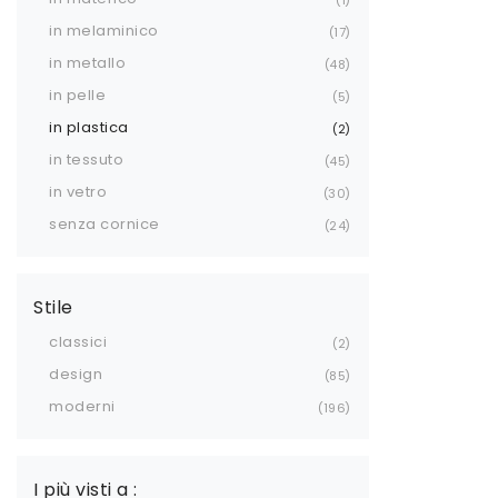
in melaminico
17
in metallo
48
in pelle
5
in plastica
2
in tessuto
45
in vetro
30
senza cornice
24
Stile
classici
2
design
85
moderni
196
I più visti a :