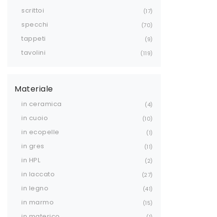
scrittoi
17
specchi
70
tappeti
9
tavolini
119
Materiale
in ceramica
4
in cuoio
10
in ecopelle
1
in gres
11
in HPL
2
in laccato
27
in legno
41
in marmo
15
in materico
1