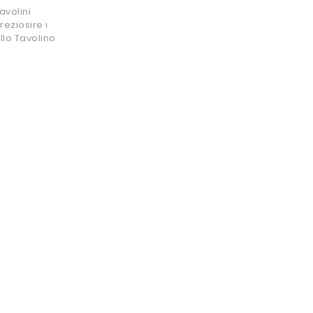
avolini
eziosire i
llo Tavolino