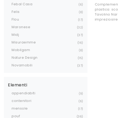
Febal Casa
Complementi 
6
plastica: sco
Felis
8
Tavolino Nar
impreziosire 
Flou
17
Maronese
32
Midj
37
Misuraemme
16
Mobilgam
8
Nature Design
15
Novamobili
37
Elementi
appendiabiti
9
contenitori
6
mensole
17
pouf
36