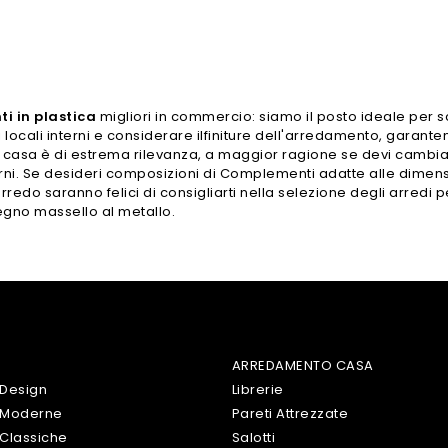
ti
in plastica
migliori in commercio: siamo il posto ideale per 
cali interni e considerare ilfiniture dell'arredamento, garantend
i casa è di estrema rilevanza, a maggior ragione se devi cambiarn
giorni. Se desideri composizioni di Complementi adatte alle dimensi
'arredo saranno felici di consigliarti nella selezione degli arredi p
egno massello al metallo.
ARREDAMENTO CASA
 Design
Librerie
 Moderne
Pareti Attrezzate
Classiche
Salotti