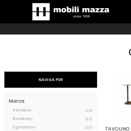
NAVIGA PER
Marca
Adriatica
24
Bontempi
63
Egoitaliano
20
TAVOLINO