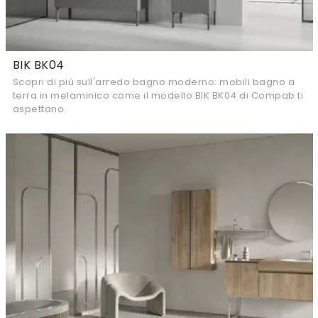
BIK BK04
Scopri di più sull'arredo bagno moderno: mobili bagno a
terra in melaminico come il modello BIK BK04 di Compab ti
aspettano.