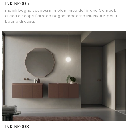
INK NK005
mobili bagno sospesi in melaminico del brand Compab:
clicca e scopri l'arredo bagno moderno INK NK005 per il
bagno di casa.
INK NK003