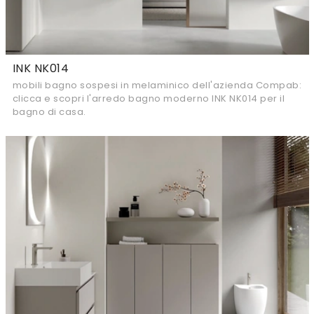
INK NK014
mobili bagno sospesi in melaminico dell'azienda Compab:
clicca e scopri l'arredo bagno moderno INK NK014 per il
bagno di casa.