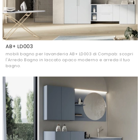
AB+ LD003
mobili bagno per lavanderia AB+ LD003 di Compab: scopri
l'Arredo Bagno in laccato opaco moderno e arreda il tuo
bagno.