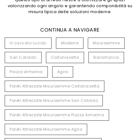
valorizzando ogni angolo e garantendo componibilità su
misura tipica delle soluzioni moderne.
CONTINUA A NAVIGARE
In Laccato Lucido
Moderne
Misuraemme
San Cataldo
Caltanissetta
Barrafranca
Piazza Armerina
Agira
Pareti Attrezzate Misuraemme Caltanissetta
Pareti Attrezzate Misuraemme San Cataldo
Pareti Attrezzate Misuraemme Piazza Armerina
Pareti Attrezzate Misuraemme Agira