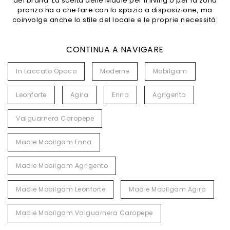
del brand. La scelta delle Madie per il living o per la zona
pranzo ha a che fare con lo spazio a disposizione, ma
coinvolge anche lo stile del locale e le proprie necessità.
CONTINUA A NAVIGARE
In Laccato Opaco
Moderne
Mobilgam
Leonforte
Agira
Enna
Agrigento
Valguarnera Caropepe
Madie Mobilgam Enna
Madie Mobilgam Agrigento
Madie Mobilgam Leonforte
Madie Mobilgam Agira
Madie Mobilgam Valguarnera Caropepe