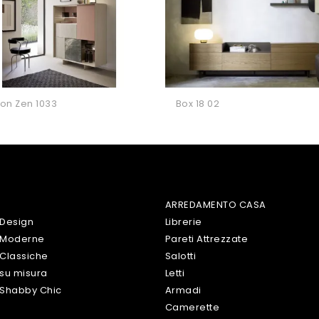
zon Zen 1033
Box 18 02
ARREDAMENTO CASA
 Design
Librerie
 Moderne
Pareti Attrezzate
Classiche
Salotti
su misura
Letti
 Shabby Chic
Armadi
Camerette