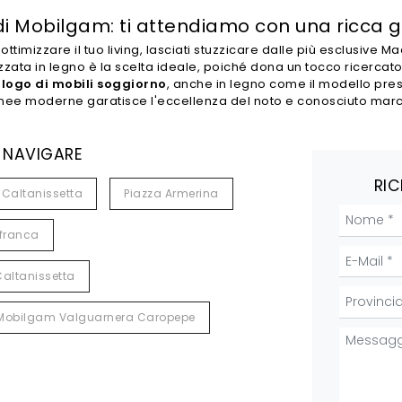
di Mobilgam: ti attendiamo con una ricca
ttimizzare il tuo living, lasciati stuzzicare dalle più esclusive
zata in legno è la scelta ideale, poiché dona un tocco ricercato a
alogo di mobili soggiorno
, anche in legno come il modello prese
nee moderne garatisce l'eccellenza del noto e conosciuto marchi
 NAVIGARE
RIC
Caltanissetta
Piazza Armerina
franca
altanissetta
Mobilgam Valguarnera Caropepe