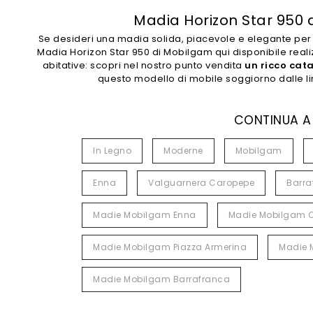
Madia Horizon Star 950 
Se desideri una madia solida, piacevole e elegante per o
Madia Horizon Star 950 di Mobilgam qui disponibile realiz
abitative: scopri nel nostro punto vendita
un ricco cat
questo modello di mobile soggiorno dalle li
CONTINUA A
In Legno
Moderne
Mobilgam
Enna
Valguarnera Caropepe
Barra
Madie Mobilgam Enna
Madie Mobilgam C
Madie Mobilgam Piazza Armerina
Madie 
Madie Mobilgam Barrafranca