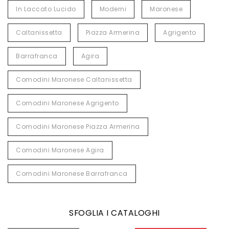
In Laccato Lucido
Moderni
Maronese
Caltanissetta
Piazza Armerina
Agrigento
Barrafranca
Agira
Comodini Maronese Caltanissetta
Comodini Maronese Agrigento
Comodini Maronese Piazza Armerina
Comodini Maronese Agira
Comodini Maronese Barrafranca
SFOGLIA I CATALOGHI