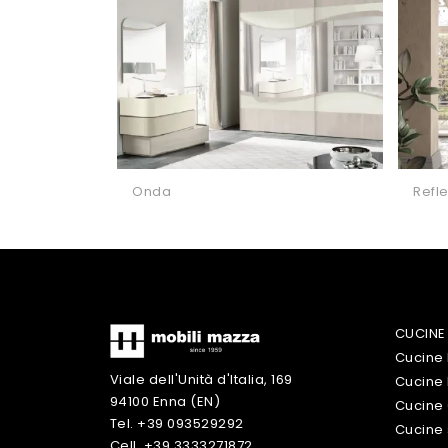
Onda
Refl
CUCINE
Cucine
Viale dell'Unità d'Italia, 169
Cucine
94100 Enna (EN)
Cucine 
Tel. +39 093529292
Cucine 
Cell. +39 3333271872