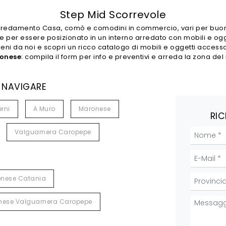
Step Mid Scorrevole
i Arredamento Casa, comò e comodini in commercio, vari per buo
e per essere posizionato in un interno arredato con mobili e o
ieni da noi e scopri un ricco catalogo di mobili e oggetti access
ronese
: compila il form per info e preventivi e arreda la zona de
 NAVIGARE
rni
A Muro
Maronese
RIC
Valguarnera Caropepe
nese Catania
nese Valguarnera Caropepe