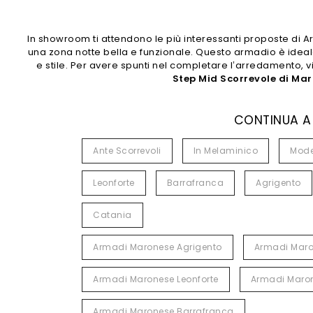
In showroom ti attendono le più interessanti proposte d
una zona notte bella e funzionale. Questo armadio è ideal
e stile. Per avere spunti nel completare l’arredamento, v
Step Mid Scorrevole di Ma
CONTINUA A
Ante Scorrevoli
In Melaminico
Mode
Leonforte
Barrafranca
Agrigento
Catania
Armadi Maronese Agrigento
Armadi Maro
Armadi Maronese Leonforte
Armadi Maro
Armadi Maronese Barrafranca