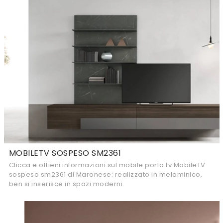
MOBILETV SOSPESO SM2361
Clicca e ottieni informazioni sul mobile porta tv MobileTV
sospeso sm2361 di Maronese: realizzato in melaminico,
ben si inserisce in spazi moderni.