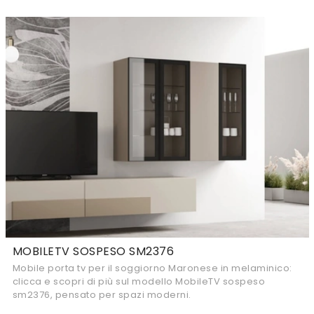
MOBILETV SOSPESO SM2376
Mobile porta tv per il soggiorno Maronese in melaminico:
clicca e scopri di più sul modello MobileTV sospeso
sm2376, pensato per spazi moderni.