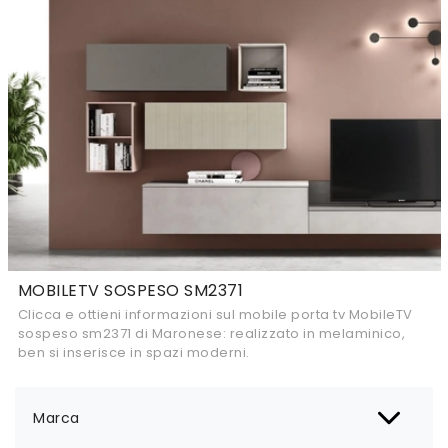
MOBILETV SOSPESO SM2371
Clicca e ottieni informazioni sul mobile porta tv MobileTV
sospeso sm2371 di Maronese: realizzato in melaminico,
ben si inserisce in spazi moderni.
Marca