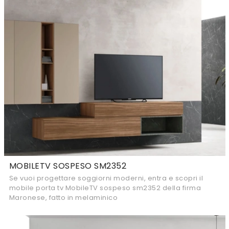
MOBILETV SOSPESO SM2352
Se vuoi progettare soggiorni moderni, entra e scopri il
mobile porta tv MobileTV sospeso sm2352 della firma
Maronese, fatto in melaminico