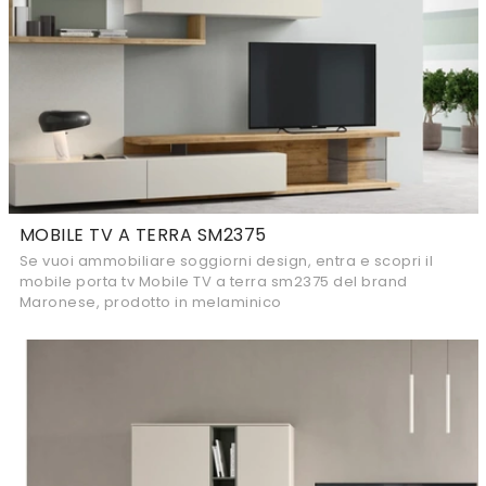
MOBILE TV A TERRA SM2375
Se vuoi ammobiliare soggiorni design, entra e scopri il
mobile porta tv Mobile TV a terra sm2375 del brand
Maronese, prodotto in melaminico