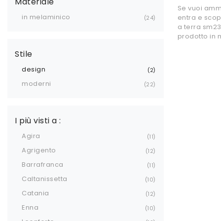
Materiale
Se vuoi ammo
in melaminico
entra e scopr
24
a terra sm2
prodotto in
Stile
design
2
moderni
22
I più visti a :
Agira
11
Agrigento
12
Barrafranca
11
Caltanissetta
10
Catania
12
Enna
10