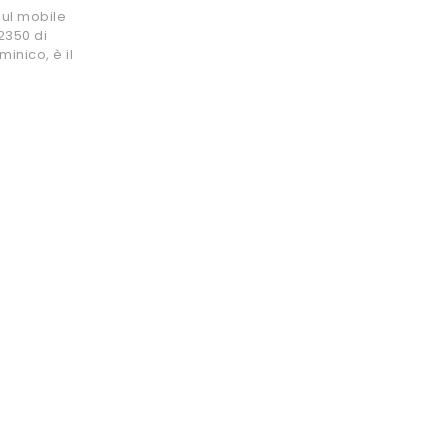
sul mobile
2350 di
inico, è il
.