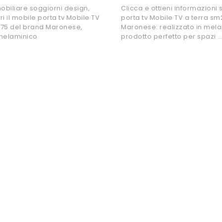
biliare soggiorni design,
Clicca e ottieni informazioni 
i il mobile porta tv Mobile TV
porta tv Mobile TV a terra sm
375 del brand Maronese,
Maronese: realizzato in melam
 melaminico
prodotto perfetto per spazi ..