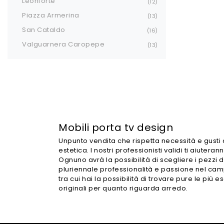
Leonforte
12
Piazza Armerina
13
San Cataldo
16
Valguarnera Caropepe
13
Mobili porta tv design
Unpunto vendita che rispetta necessità e gusti 
estetica. I nostri professionisti validi ti aiut
Ognuno avrà la possibilità di scegliere i pezzi d
pluriennale professionalità e passione nel cam
tra cui hai la possibilità di trovare pure le più
originali per quanto riguarda arredo.