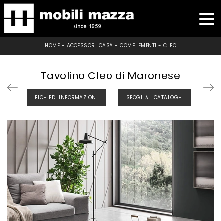
HOME
-
ACCESSORI CASA
-
COMPLEMENTI
-
CLEO
Tavolino Cleo di Maronese
RICHIEDI INFORMAZIONI
SFOGLIA I CATALOGHI