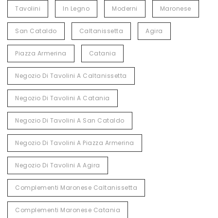
Tavolini
In Legno
Moderni
Maronese
San Cataldo
Caltanissetta
Agira
Piazza Armerina
Catania
Negozio Di Tavolini A Caltanissetta
Negozio Di Tavolini A Catania
Negozio Di Tavolini A San Cataldo
Negozio Di Tavolini A Piazza Armerina
Negozio Di Tavolini A Agira
Complementi Maronese Caltanissetta
Complementi Maronese Catania