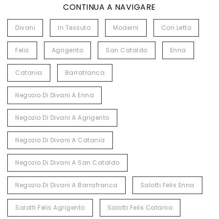
CONTINUA A NAVIGARE
Divani
In Tessuto
Moderni
Con Letto
Felis
Agrigento
San Cataldo
Enna
Catania
Barrafranca
Negozio Di Divani A Enna
Negozio Di Divani A Agrigento
Negozio Di Divani A Catania
Negozio Di Divani A San Cataldo
Negozio Di Divani A Barrafranca
Salotti Felis Enna
Salotti Felis Agrigento
Salotti Felis Catania