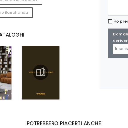
ano Barrafranca
Ho pre
CATALOGHI
Domand
Scriver
POTREBBERO PIACERTI ANCHE