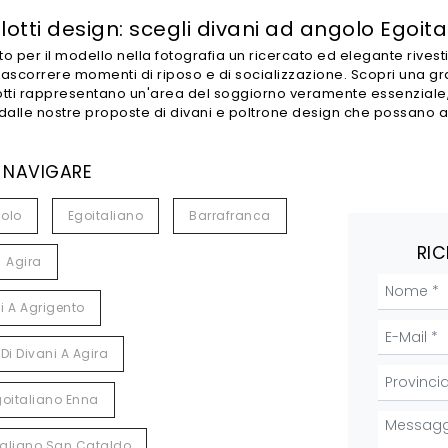
alotti design: scegli divani ad angolo Egoit
o per il modello nella fotografia un ricercato ed elegante rivestime
trascorrere momenti di riposo e di socializzazione. Scopri una gr
lotti rappresentano un'area del soggiorno veramente essenziale
e dalle nostre proposte di divani e poltrone design che possano as
 NAVIGARE
olo
Egoitaliano
Barrafranca
RIC
Agira
i A Agrigento
Di Divani A Agira
goitaliano Enna
italiano San Cataldo