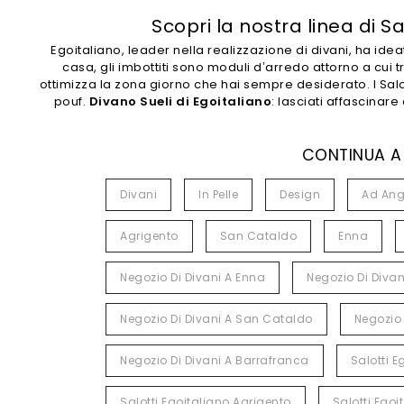
Scopri la nostra linea di S
Egoitaliano, leader nella realizzazione di divani, ha ideat
casa, gli imbottiti sono moduli d’arredo attorno a cui 
ottimizza la zona giorno che hai sempre desiderato. I Sa
pouf.
Divano Sueli di Egoitaliano
: lasciati affascinar
CONTINUA A
Divani
In Pelle
Design
Ad Ang
Agrigento
San Cataldo
Enna
Negozio Di Divani A Enna
Negozio Di Divan
Negozio Di Divani A San Cataldo
Negozio 
Negozio Di Divani A Barrafranca
Salotti E
Salotti Egoitaliano Agrigento
Salotti Ego