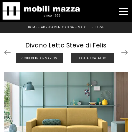
HOME
-
ARREDAMENTO CASA
-
SALOTTI
-
STEVE
Divano Letto Steve di Felis
RICHIEDI INFORMAZIONI
SFOGLIA I CATALOGHI