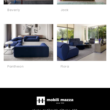
Beverly
Jack
Pantheon
Flora