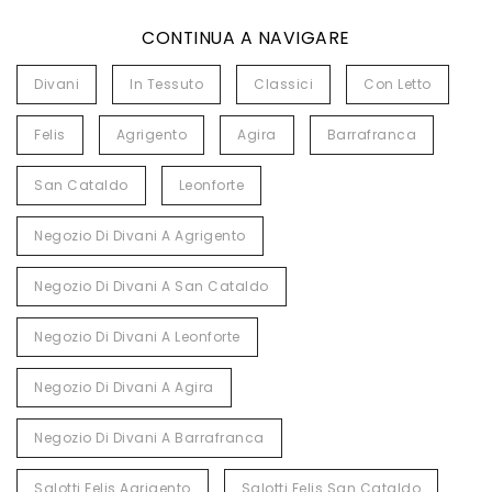
CONTINUA A NAVIGARE
Divani
In Tessuto
Classici
Con Letto
Felis
Agrigento
Agira
Barrafranca
San Cataldo
Leonforte
Negozio Di Divani A Agrigento
Negozio Di Divani A San Cataldo
Negozio Di Divani A Leonforte
Negozio Di Divani A Agira
Negozio Di Divani A Barrafranca
Salotti Felis Agrigento
Salotti Felis San Cataldo