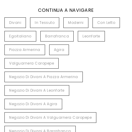
CONTINUA A NAVIGARE
Divani
In Tessuto
Moderni
Con Letto
Egoitaliano
Barrafranca
Leonforte
Piazza Armerina
Agira
Valguarnera Caropepe
Negozio Di Divani A Piazza Armerina
Negozio Di Divani A Leonforte
Negozio Di Divani A Agira
Negozio Di Divani A Valguarnera Caropepe
Negozio Di Divani A Barrafranca