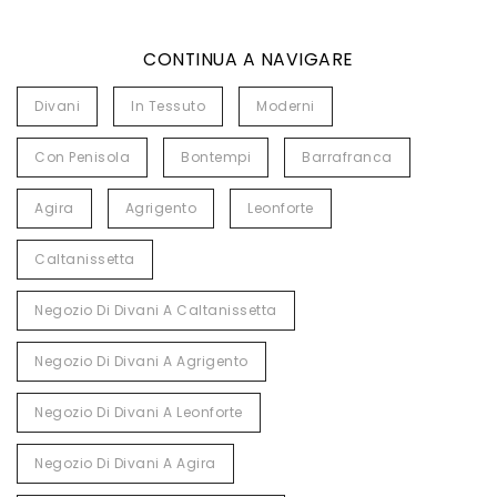
CONTINUA A NAVIGARE
Divani
In Tessuto
Moderni
Con Penisola
Bontempi
Barrafranca
Agira
Agrigento
Leonforte
Caltanissetta
Negozio Di Divani A Caltanissetta
Negozio Di Divani A Agrigento
Negozio Di Divani A Leonforte
Negozio Di Divani A Agira