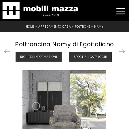
HOME
-
ARREDAMENTO CASA
-
POLTRONE
-
NAMY
Poltroncina Namy di Egoitaliano
RICHIEDI INFORMAZIONI
SFOGLIA I CATALOGHI