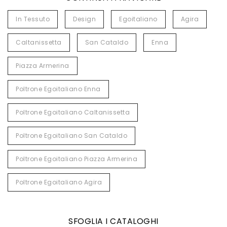
In Tessuto
Design
Egoitaliano
Agira
Caltanissetta
San Cataldo
Enna
Piazza Armerina
Poltrone Egoitaliano Enna
Poltrone Egoitaliano Caltanissetta
Poltrone Egoitaliano San Cataldo
Poltrone Egoitaliano Piazza Armerina
Poltrone Egoitaliano Agira
SFOGLIA I CATALOGHI