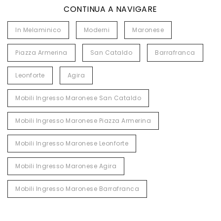
CONTINUA A NAVIGARE
In Melaminico
Moderni
Maronese
Piazza Armerina
San Cataldo
Barrafranca
Leonforte
Agira
Mobili Ingresso Maronese San Cataldo
Mobili Ingresso Maronese Piazza Armerina
Mobili Ingresso Maronese Leonforte
Mobili Ingresso Maronese Agira
Mobili Ingresso Maronese Barrafranca