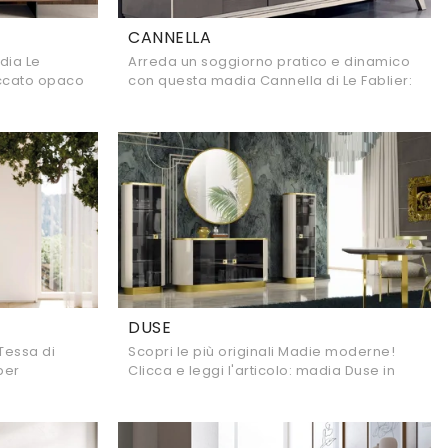
CANNELLA
dia Le
Arreda un soggiorno pratico e dinamico
laccato opaco
con questa madia Cannella di Le Fablier:
 il miglior
scopri le più originali Madie in legno
laccato.
DUSE
 Tessa di
Scopri le più originali Madie moderne!
per
Clicca e leggi l'articolo: madia Duse in
oderne.
vetro, soluzione pratica e sofisticata.