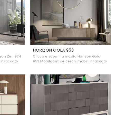
HORIZON GOLA 953
izon Zen 974
Clicca e scopri la madia Horizon Gola
 in laccato
953 Mobilgam: se cerchi mobili in laccato
questa è
opaco per stanze moderne, questa è
l'acquisto perfetto per te!