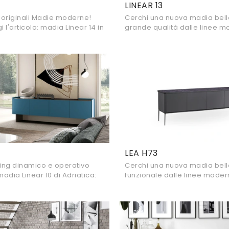
LINEAR 13
ù originali Madie moderne!
Cerchi una nuova madia bell
i l'articolo: madia Linear 14 in
grande qualità dalle linee m
soluzione bella e funzionale.
offriamo il modello Linear 13 d
realizzato in melaminico.
LEA H73
ving dinamico e operativo
Cerchi una nuova madia bell
adia Linear 10 di Adriatica:
funzionale dalle linee mode
ù esclusive Madie in laccato
te il modello Lea H73 di Midj, 
laccato opaco.