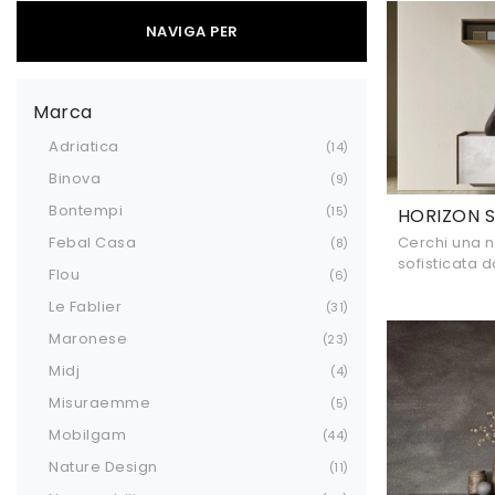
NAVIGA PER
Marca
Adriatica
14
Binova
9
Bontempi
15
HORIZON S
Febal Casa
Cerchi una 
8
sofisticata 
Flou
6
presentiamo 
di Mobilgam, 
Le Fablier
31
Maronese
23
Midj
4
Misuraemme
5
Mobilgam
44
Nature Design
11