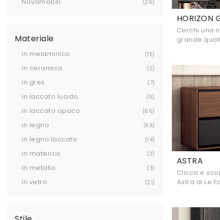
Novamobili
26
HORIZON G
Cerchi una n
Materiale
grande quali
offriamo il 
in melaminico
15
Mobilgam, re
in ceramica
2
in gres
7
in laccato lucido
6
in laccato opaco
66
in legno
59
in legno laccato
14
in materico
3
ASTRA
in metallo
3
Clicca e sco
Astra di Le Fa
in vetro
21
aspettando p
stanze mode
Stile