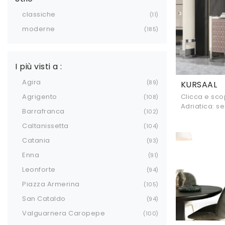
classiche
11
moderne
185
I più visti a :
Agira
89
KURSAAL
Agrigento
Clicca e sco
108
Adriatica: se
Barrafranca
102
per stanze m
ideale per te
Caltanissetta
104
Catania
93
Enna
91
Leonforte
94
Piazza Armerina
105
San Cataldo
94
Valguarnera Caropepe
100