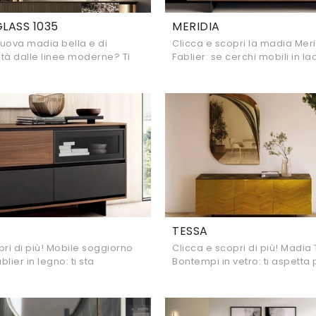
LASS 1035
MERIDIA
uova madia bella e di
Clicca e scopri la madia Meri
tà dalle linee moderne? Ti
Fablier: se cerchi mobili in 
modello Horizon Glass 1035 di
per stanze moderne, questa è
alizzato in gres.
acquisto per te!
TESSA
pri di più! Mobile soggiorno
Clicca e scopri di più! Madia
blier in legno: ti sta
Bontempi in vetro: ti aspetta 
er impreziosire le tue
impreziosire le tue stanze m
rne.