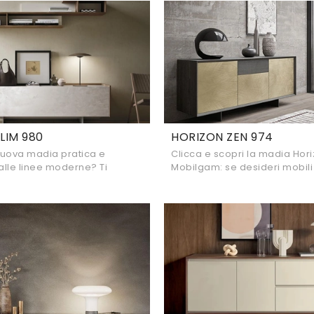
LIM 980
HORIZON ZEN 974
nuova madia pratica e
Clicca e scopri la madia Hor
dalle linee moderne? Ti
Mobilgam: se desideri mobili
il modello Horizon Slim 980
opaco per stanze moderne, 
realizzato in laccato ...
l'acquisto perfetto per te!