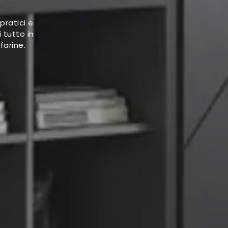
pratici e
 tutto in
farine.