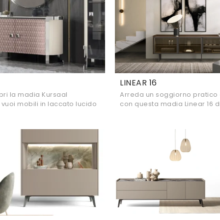
LINEAR 16
pri la madia Kursaal
Arreda un soggiorno pratico
 vuoi mobili in laccato lucido
con questa madia Linear 16 di
oderne, questa è la scelta
scopri le più belle Madie in v
!