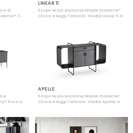
LINEAR 11
a e di
Scopri le più esclusive Madie moderne!
oderne? Ti
Clicca e leggi l'articolo: madia Linear 11 in
i Adriatica,
laccato opaco, soluzione bella e
funzionale.
APELLE
a e
Scopri le più esclusive Madie moderne!
rne? Ecco a
Clicca e leggi l'articolo: madia Apelle in
realizzato in
metallo, soluzione funzionale ed
esteticamente gradevole.