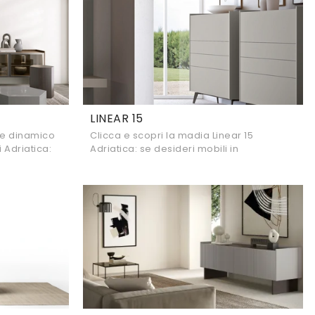
LINEAR 15
 e dinamico
Clicca e scopri la madia Linear 15
 Adriatica:
Adriatica: se desideri mobili in
etro.
melaminico per stanze moderne, questa
è il miglior acquisto per te!