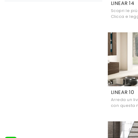
LINEAR 14
Scopri le pi
Clicca e legg
melaminico, 
LINEAR 10
Arreda un li
con questa m
scopri le pi
opaco.