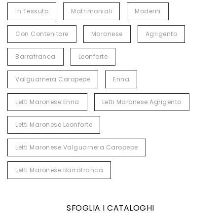
In Tessuto
Matrimoniali
Moderni
Con Contenitore
Maronese
Agrigento
Barrafranca
Leonforte
Valguarnera Caropepe
Enna
Letti Maronese Enna
Letti Maronese Agrigento
Letti Maronese Leonforte
Letti Maronese Valguarnera Caropepe
Letti Maronese Barrafranca
SFOGLIA I CATALOGHI