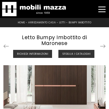
HOME
-
ARREDAMENTO CASA
-
LETTI
-
BUMPY IMBOTTITO
Letto Bumpy Imbottito di
Maronese
RICHIEDI INFORMAZIONI
SFOGLIA I CATALOGHI