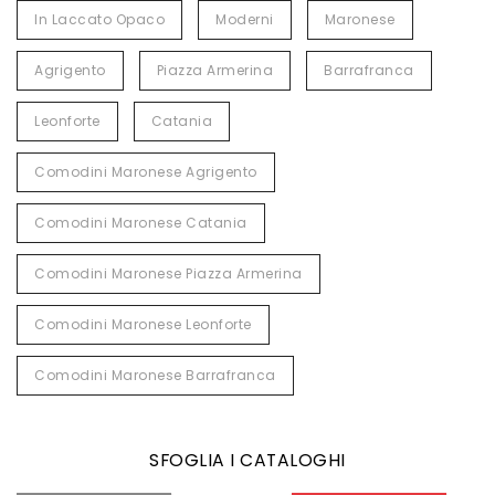
In Laccato Opaco
Moderni
Maronese
Agrigento
Piazza Armerina
Barrafranca
Leonforte
Catania
Comodini Maronese Agrigento
Comodini Maronese Catania
Comodini Maronese Piazza Armerina
Comodini Maronese Leonforte
Comodini Maronese Barrafranca
SFOGLIA I CATALOGHI