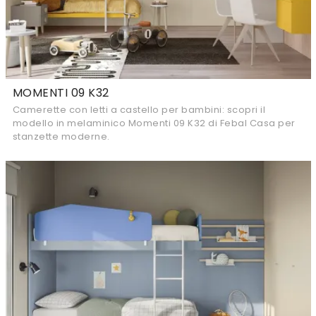
MOMENTI 09 K32
Camerette con letti a castello per bambini: scopri il
modello in melaminico Momenti 09 K32 di Febal Casa per
stanzette moderne.