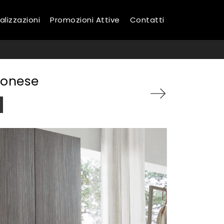
alizzazioni
Promozioni Attive
Contatti
ronese