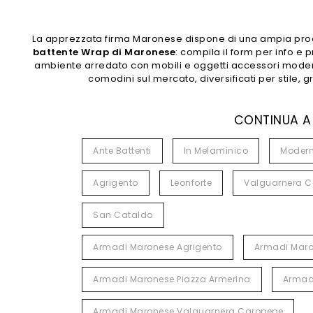
La apprezzata firma Maronese dispone di una ampia produ
battente Wrap di Maronese
: compila il form per info 
ambiente arredato con mobili e oggetti accessori moderni
comodini sul mercato, diversificati per stil
CONTINUA A
Ante Battenti
In Melaminico
Modern
Agrigento
Leonforte
Valguarnera C
San Cataldo
Armadi Maronese Agrigento
Armadi Maro
Armadi Maronese Piazza Armerina
Armadi
Armadi Maronese Valguarnera Caropepe