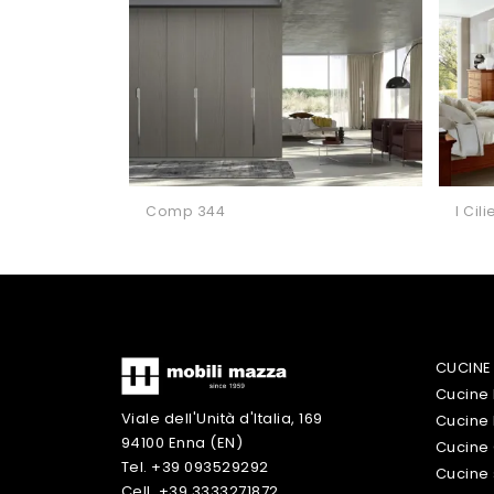
Comp 344
I Ci
CUCINE
Cucine
Viale dell'Unità d'Italia, 169
Cucine
94100 Enna (EN)
Cucine 
Tel. +39 093529292
Cucine 
Cell. +39 3333271872