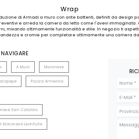
Wrap
zione di Armadi a muro con ante battenti, definiti da design p
e preventivi e arreda la camera da letto come l'avevi immaginata
, mixando ottimamente funzionalità e stile. In negozio ti aspe
e, grandezza e cromie per completare ottimamente una camera da
 NAVIGARE
i
A Muro
Maronese
RIC
aropepe
Piazza Armerina
nese San Cataldo
 Maronese Leonforte