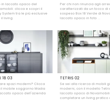
o in laccato opaco del
Per chi non rinuncia agli arre
mobili: clicca e scopri il
caratterizzati da un tocco di s
 System tra le più esclusive
sospeso Box 18 Verde di Nova
il living.
laccato opaco in foto ...
 18 03
TETRIS 02
are spazi moderni? Clicca
Se sei alla ricerca di mobili 
 il mobile soggiorno Madia
moderni, con il modello Tetris
 laccato opaco dell'azienda
laccato opaco di Novamobili
completare un living pratico 