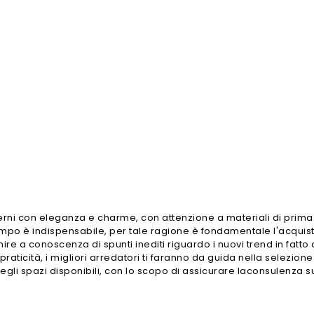
o
terni con eleganza e charme, con attenzione a materiali di prima 
tempo è indispensabile, per tale ragione è fondamentale l'acqui
re a conoscenza di spunti inediti riguardo i nuovi trend in fatto 
ticità, i migliori arredatori ti faranno da guida nella selezione
degli spazi disponibili, con lo scopo di assicurare laconsulenza s