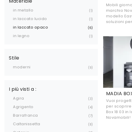
Materiale
Mobili giorn
in metallo
marchio Nova
1
modello Easy
in laccato lucido
1
soluzioni per 
in laccato opaco
6
in legno
1
Stile
moderni
9
I più visti a :
MADIA BOX
Agira
3
Vuoi progett
per scoprire
Agrigento
4
Box 18 03 in
Barrafranca
7
Novamobili!
Caltanissetta
8