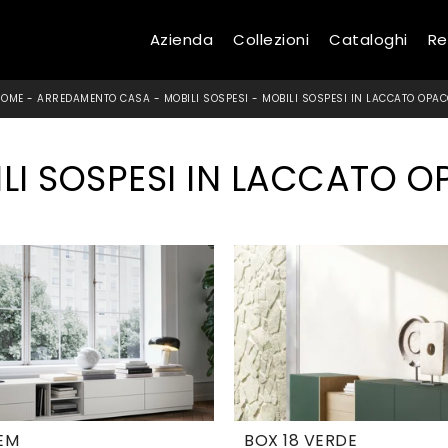
Azienda
Collezioni
Cataloghi
Re
HOME
-
ARREDAMENTO CASA
-
MOBILI SOSPESI
-
MOBILI SOSPESI IN LACCATO OPA
LI SOSPESI IN LACCATO 
EM
BOX 18 VERDE