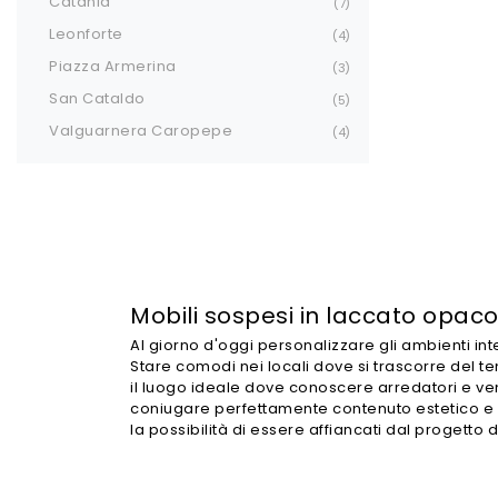
Catania
7
Leonforte
4
Piazza Armerina
3
San Cataldo
5
Valguarnera Caropepe
4
Mobili sospesi in laccato opac
Al giorno d'oggi personalizzare gli ambienti in
Stare comodi nei locali dove si trascorre del 
il luogo ideale dove conoscere arredatori e veni
coniugare perfettamente contenuto estetico e pra
la possibilità di essere affiancati dal progetto 