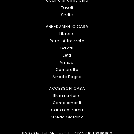
Cucine Shabby Chic
Tavoli
Sedie
ARREDAMENTO CASA
Librerie
Pareti Attrezzate
Salotti
Letti
Armadi
Camerette
Arredo Bagno
ACCESSORI CASA
Illuminazione
Complementi
Carta da Parati
Arredo Giardino
® 2026 Mobili Mazza Srl - P.IVA 01046980866