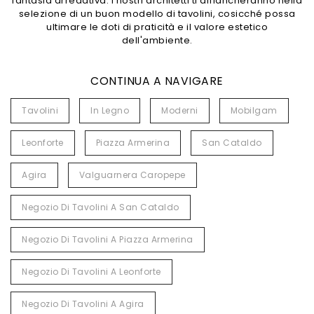
fantasia arredativa. I nostri architetti ti affiancheranno nella
selezione di un buon modello di tavolini, cosicché possa
ultimare le doti di praticità e il valore estetico
dell'ambiente.
CONTINUA A NAVIGARE
Tavolini
In Legno
Moderni
Mobilgam
Leonforte
Piazza Armerina
San Cataldo
Agira
Valguarnera Caropepe
Negozio Di Tavolini A San Cataldo
Negozio Di Tavolini A Piazza Armerina
Negozio Di Tavolini A Leonforte
Negozio Di Tavolini A Agira