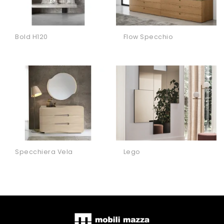
Bold H120
Flow Specchio
Specchiera Vela
Lego