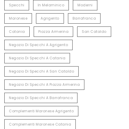
Specchi
In Melaminico
Moderni
Maronese
Agrigento
Barrafranca
Catania
Piazza Armerina
San Cataldo
Negozio Di Specchi A Agrigento
Negozio Di Specchi A Catania
Negozio Di Specchi A San Cataldo
Negozio Di Specchi A Piazza Armerina
Negozio Di Specchi A Barrafranca
Complementi Maronese Agrigento
Complementi Maronese Catania