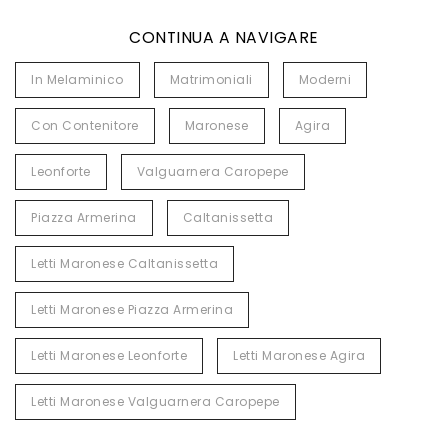
CONTINUA A NAVIGARE
In Melaminico
Matrimoniali
Moderni
Con Contenitore
Maronese
Agira
Leonforte
Valguarnera Caropepe
Piazza Armerina
Caltanissetta
Letti Maronese Caltanissetta
Letti Maronese Piazza Armerina
Letti Maronese Leonforte
Letti Maronese Agira
Letti Maronese Valguarnera Caropepe